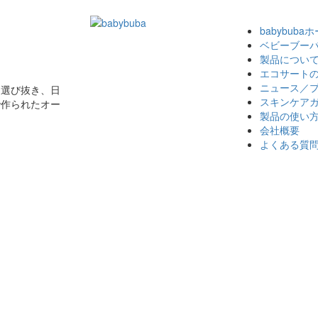
babybuba
ベビーブー
製品につい
エコサート
ニュース／
に選び抜き、日
スキンケア
で作られたオー
製品の使い
会社概要
よくある質