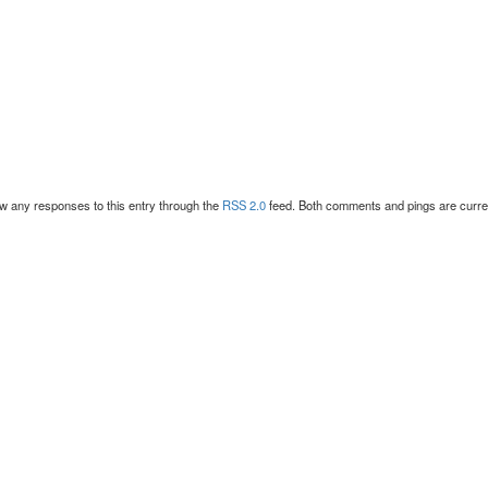
w any responses to this entry through the
RSS 2.0
feed. Both comments and pings are curren