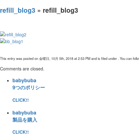
refill_blog3
» refill_blog3
This entry was posted on 金曜日, 10月 5th, 2018 at 2:53 PM and is filed under . You can follo
Comments are closed.
babybuba
9つのポリシー
CLICK!!
babybuba
製品を購入
CLICK!!