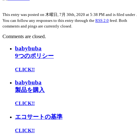
This entry was posted on 木曜日, 7月 30th, 2020 at 5:38 PM and is filed under .
You can follow any responses to this entry through the
RSS 2.0
feed. Both
comments and pings are currently closed.
Comments are closed.
babybuba
9つのポリシー
CLICK!!
babybuba
製品を購入
CLICK!!
エコサートの基準
CLICK!!