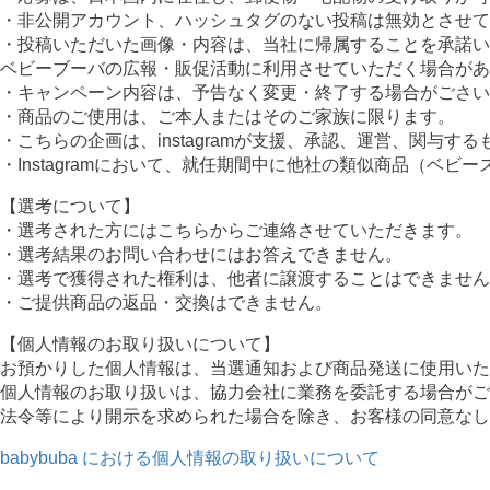
・非公開アカウント、ハッシュタグのない投稿は無効とさせて
・投稿いただいた画像・内容は、当社に帰属することを承諾い
ベビーブーバの広報・販促活動に利用させていただく場合があ
・キャンペーン内容は、予告なく変更・終了する場合がごさい
・商品のご使用は、ご本人またはそのご家族に限ります。
・こちらの企画は、instagramが支援、承認、運営、関与す
・Instagramにおいて、就任期間中に他社の類似商品（ベ
【選考について】
・選考された方にはこちらからご連絡させていただきます。
・選考結果のお問い合わせにはお答えできません。
・選考で獲得された権利は、他者に譲渡することはできません
・ご提供商品の返品・交換はできません。
【個人情報のお取り扱いについて】
お預かりした個人情報は、当選通知および商品発送に使用いた
個人情報のお取り扱いは、協力会社に業務を委託する場合がご
法令等により開示を求められた場合を除き、お客様の同意なし
babybuba における個人情報の取り扱いについて