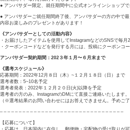
● アンバサダー限定、就任期間中に公式オンラインショップ
● アンバサダーご就任期間終了後、アンバサダーの方の中で
内容お楽しみのプレゼントがあります！
《アンバサダーとしての活動内容》
・お届けしたアイテムを使用してInstagramなどのSNSで
・クーポンコードなどを発行する月には、投稿にクーポンコー
アンバサダー契約期間：202３年１月〜６月末まで
《選考スケジュール》
応募期間：2022年12月８日（木）~１２月１８日（日）まで
選考者数：5~10名予定
選考者発表：2022年１２月２０日(火)以降を予定
選考者の方のみ、InstagramのDMにて直接ご連絡いたします。
（※選考結果のお問い合わせにはお答えできません。予めご了
– – – – – – – – – – – – – – – – – – – – – – – – – – – – – – – – –
【応募について】
・応募は、日本国内に在住し、郵便物・宅配物の受け取りが可