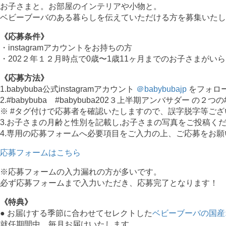
お子さまと。お部屋のインテリアや小物と。
ベビーブーバのある暮らしを伝えていただける方を募集いたし
《応募条件》
・instagramアカウントをお持ちの方
・202２年１２月時点で0歳〜1歳11ヶ月までのお子さまがい
《応募方法》
1.babybuba公式instagramアカウント
＠babybubajp
をフォロ
2.#babybuba #babybuba202３上半期アンバサダー の
※ #タグ付けで応募者を確認いたしますので、誤字脱字等ご
3.お子さまの月齢と性別を記載し,お子さまの写真をご投稿く
4.専用の応募フォームへ必要項目をご入力の上、ご応募をお
応募フォームはこちら
※応募フォームの入力漏れの方が多いです。
必ず応募フォームまで入力いただき、応募完了となります！
《特典》
● お届けする季節に合わせてセレクトした
ベビーブーバの国産
就任期間中、毎月お届けいたします。