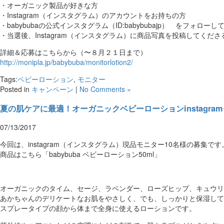
・オーガニック製品が好きな方
・Instagram（インスタグラム）のアカウントをお持ちの方
・babybubaの公式インスタグラム（ID:babybubajp） をフォロー
・当選後、Instagram（インスタグラム）に商品写真を投稿してくださ
詳細＆応募はこちらから（〜８月２１日まで）
http://monipla.jp/babybuba/monitorlotion2/
Tags:
ベビーローション
,
モニター
Posted in
キャンペーン
|
No Comments »
夏の肌ケアに最適！オーガニックベビーローションinstagramモ
07/13/2017
今回は、instagram（インスタグラム）現品モニター10名様の募集です
商品はこちら「babybuba ベビーローション50ml」
オーガニックのタイム、セージ、ラベンダー、ローズヒップ、キュウリ
あかちゃんのデリケートなお肌をやさしく、でも、しっかりと保湿して
スプレータイプの顔から体まで全身に使えるローションです。