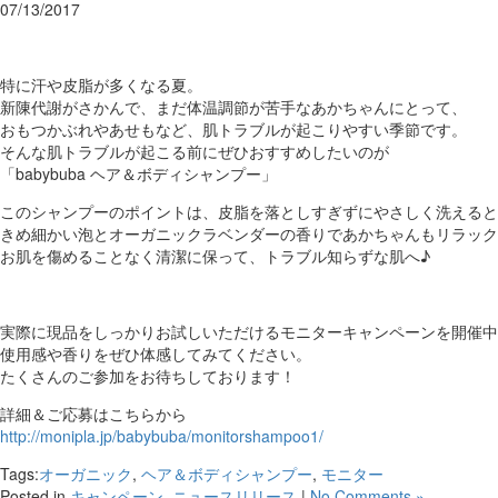
07/13/2017
特に汗や皮脂が多くなる夏。
新陳代謝がさかんで、まだ体温調節が苦手なあかちゃんにとって、
おもつかぶれやあせもなど、肌トラブルが起こりやすい季節です。
そんな肌トラブルが起こる前にぜひおすすめしたいのが
「babybuba ヘア＆ボディシャンプー」
このシャンプーのポイントは、皮脂を落としすぎずにやさしく洗えると
きめ細かい泡とオーガニックラベンダーの香りであかちゃんもリラック
お肌を傷めることなく清潔に保って、トラブル知らずな肌へ♪
実際に現品をしっかりお試しいただけるモニターキャンペーンを開催中
使用感や香りをぜひ体感してみてください。
たくさんのご参加をお待ちしております！
詳細＆ご応募はこちらから
http://monipla.jp/babybuba/monitorshampoo1/
Tags:
オーガニック
,
ヘア＆ボディシャンプー
,
モニター
Posted in
キャンペーン
,
ニュースリリース
|
No Comments »