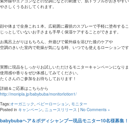
紫外線やエアコンなどの空調になどの刺激で、肌トラブルがおきやすい
やさしくうるおしてくれます。
顔や体まで全身これ１本。広範囲に霧状のスプレーで手軽に塗布するこ
じっとしていないお子さまも手早く保湿ケアすることができます。
お風呂上がりはもちろん、外遊びで紫外線を浴びた後のケアや
空調のきいた室内で乾燥が気になる時、いつでも使えるローションです
実際に現品をしっかりお試しいただけるモニターキャンペーンになりま
使用感や香りをぜひ体感してみてください。
たくさんのご参加をお待ちしております！
詳細＆ご応募はこちらから
http://monipla.jp/babybuba/monitorlotion1/
Tags:
オーガニック
,
ベビーローション
,
モニター
Posted in
キャンペーン
,
ニュースリリース
|
No Comments »
babybubaヘア＆ボディシャンプー現品モニター10名様募集！〜7