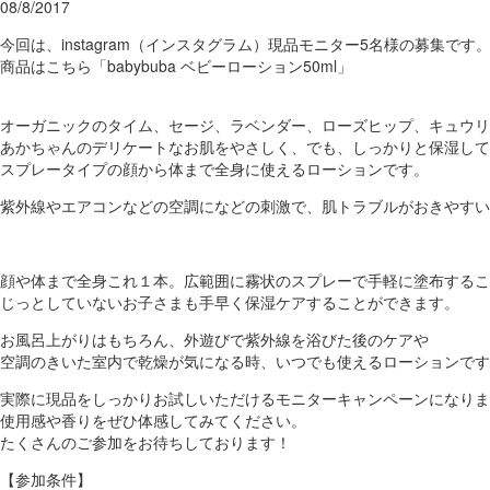
08/8/2017
今回は、instagram（インスタグラム）現品モニター5名様の募集です
商品はこちら「babybuba ベビーローション50ml」
オーガニックのタイム、セージ、ラベンダー、ローズヒップ、キュウリ
あかちゃんのデリケートなお肌をやさしく、でも、しっかりと保湿して
スプレータイプの顔から体まで全身に使えるローションです。
紫外線やエアコンなどの空調になどの刺激で、肌トラブルがおきやすい
顔や体まで全身これ１本。広範囲に霧状のスプレーで手軽に塗布するこ
じっとしていないお子さまも手早く保湿ケアすることができます。
お風呂上がりはもちろん、外遊びで紫外線を浴びた後のケアや
空調のきいた室内で乾燥が気になる時、いつでも使えるローションです
実際に現品をしっかりお試しいただけるモニターキャンペーンになりま
使用感や香りをぜひ体感してみてください。
たくさんのご参加をお待ちしております！
【参加条件】