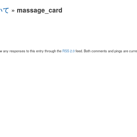
いて
» massage_card
w any responses to this entry through the
RSS 2.0
feed. Both comments and pings are curren