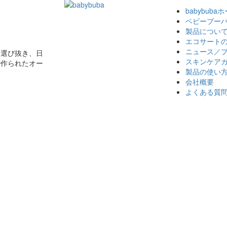
babybuba
ベビーブー
製品につい
エコサート
ニュース／
に選び抜き、日
スキンケア
で作られたオー
製品の使い
会社概要
よくある質