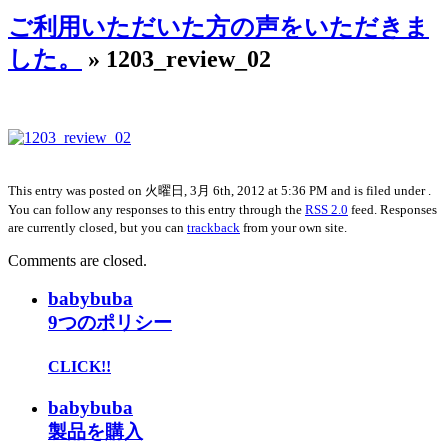
ご利用いただいた方の声をいただきま
した。
» 1203_review_02
This entry was posted on 火曜日, 3月 6th, 2012 at 5:36 PM and is filed under .
You can follow any responses to this entry through the
RSS 2.0
feed. Responses
are currently closed, but you can
trackback
from your own site.
Comments are closed.
babybuba
9つのポリシー
CLICK!!
babybuba
製品を購入