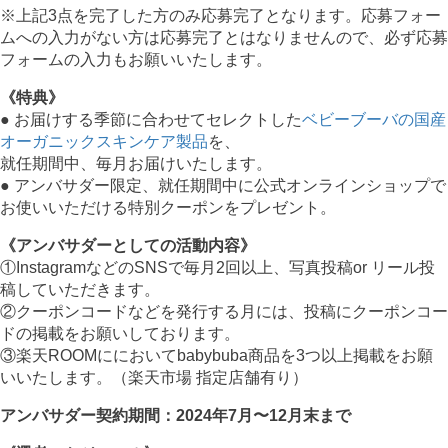
※上記3点を完了した方のみ応募完了となります。応募フォー
ムへの入力がない方は応募完了とはなりませんので、必ず応募
フォームの入力もお願いいたします。
《特典》
● お届けする季節に合わせてセレクトした
ベビーブーバの国産
オーガニックスキンケア製品
を、
就任期間中、毎月お届けいたします。
● アンバサダー限定、就任期間中に公式オンラインショップで
お使いいただける特別クーポンをプレゼント。
《アンバサダーとしての活動内容》
①InstagramなどのSNSで毎月2回以上、写真投稿or リール投
稿していただきます。
②クーポンコードなどを発行する月には、投稿にクーポンコー
ドの掲載をお願いしております。
③楽天ROOMににおいてbabybuba商品を3つ以上掲載をお願
いいたします。（楽天市場 指定店舗有り）
アンバサダー契約期間：2024年7月〜12月末まで