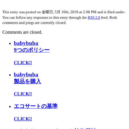
This entry was posted on 金曜日, 5月 10th, 2019 at 2:06 PM and is filed under .
You can follow any responses to this entry through the
RSS 2.0
feed. Both
comments and pings are currently closed.
Comments are closed.
babybuba
9つのポリシー
CLICK!!
babybuba
製品を購入
CLICK!!
エコサートの基準
CLICK!!