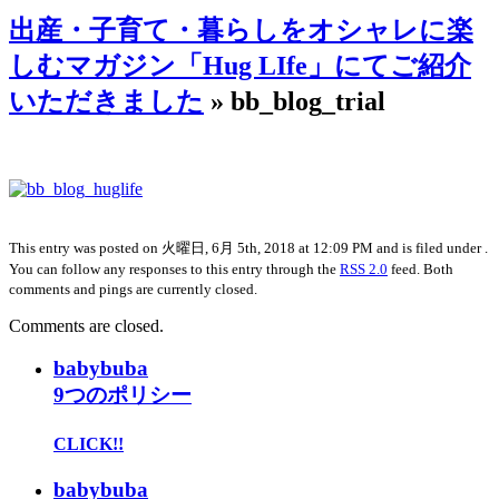
出産・子育て・暮らしをオシャレに楽
しむマガジン「Hug LIfe」にてご紹介
いただきました
» bb_blog_trial
This entry was posted on 火曜日, 6月 5th, 2018 at 12:09 PM and is filed under .
You can follow any responses to this entry through the
RSS 2.0
feed. Both
comments and pings are currently closed.
Comments are closed.
babybuba
9つのポリシー
CLICK!!
babybuba