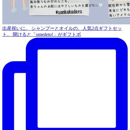
出産祝いに。 シャンプーとオイルの、人気2点ギフトセッ
ト。 開けると「omedeto!」がギフトボ